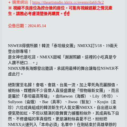
𖥔 購票網站 ⎪
https://theartistudio.kktix.cc/events/da6fc9c2
※ 視線不良座位為控台後的座位，可能有視線遮蔽之情況產
生，請務必考慮清楚後再購買。☝️☝️
公告日期：2024.05.14
NSWER得償所願！韓流「泰坦級女團」NMIXX訂5/18、19兩天
登台辦專場！
是女神也是吃貨，NMIXX甜喊「謝謝照顧，這裡的小吃真是令
人讚不絕口…。」
NIMXX隊長海嫄發出邀請，承諾用最棒的舞台讓每位NSWER不
虛此行。
絕對實至名歸！會唱、會跳、台風一流，加上零死角亮麗顏值，
被粉絲、媒體與不少音樂人直接盛讚是「怪物級新女團」，而且
是屬於「泰坦最高等級」，由Haewon（海嫄）、Lily（朴珍）、
Sullyoon（侖娥）、Bae（真率）、Jiwoo（智友）、Kyujin（圭
珍）六位成員組成的韓流新生代人氣女團NMIXX，自出道以來
便氣勢如虹，不但以精湛的歌舞實力擄獲粉絲外，其成員私下自
然、不修邊幅的率真個性，更是讓粉絲喜愛不已，紛紛把
NMIXX火速列入「本命必須」名單中！在剛結束於高雄舉辦的