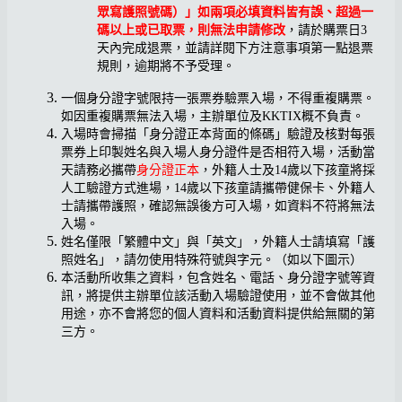
眾寫護照號碼）」
如兩項必填資料皆有誤、超過一
碼以上或已取票
，則無法申請修改
，請於購票日3
天內完成退票，並請詳閱下方注意事項第一點退票
規則，逾期將不予受理。
一個身分證字號限持一張票券驗票入場，不得重複購票。
如因重複購票無法入場，主辦單位及KKTIX概不負責。
入場時會掃描「身分證正本背面的條碼」驗證及核對每張
票券上印製姓名與入場人身分證件是否相符入場，活動當
天請務必攜帶
身分證正本
，外籍人士及14歲以下孩童將採
人工驗證方式進場，14歲以下孩童請攜帶健保卡、外籍人
士請攜帶護照，確認無誤後方可入場，如資料不符將無法
入場。
姓名僅限「繁體中文」與「英文」，外籍人士請填寫「護
照姓名」，請勿使用特殊符號與字元。（如以下圖示）
本活動所收集之資料，包含姓名、電話、身分證字號等資
訊，將提供主辦單位該活動入場驗證使用，並不會做其他
用途，亦不會將您的個人資料和活動資料提供給無關的第
三方。