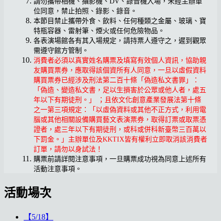
請勿攜帶相機、攝影機、DV、錄音機入場，未經主辦單
位同意，禁止拍照、錄影、錄音。
本節目禁止攜帶外食、飲料、任何種類之金屬、玻璃、寶
特瓶容器、雷射筆、煙火或任何危險物品。
各表演場館各有其入場規定，請持票人遵守之，遲到觀眾
需遵守館方管制。
消費者必須以真實姓名購票及填寫有效個人資訊，協助親
友購買票券，應取得該個資所有人同意，一旦以虛假資料
購買票券已經涉及刑法第二百十條「偽造私文書罪」：
「偽造、變造私文書，足以生損害於公眾或他人者，處五
年以下有期徒刑。」 ；且依文化創意產業發展法第十條
之一第三項規定：「以虛偽資料或其他不正方式，利用電
腦或其他相關設備購買藝文表演票券，取得訂票或取票憑
證者，處三年以下有期徒刑，或科或併科新臺幣三百萬以
下罰金。」主辦單位及KKTIX皆有權利立即取消該消費者
訂單，請勿以身試法！
購票前請詳閱注意事項，一旦購票成功視為同意上述所有
活動注意事項。
活動場次
【5/18】