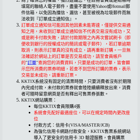
為了確保您的權益，強烈建議您，在註冊會員或是結帳時
填寫的聯絡人電子郵件，盡量不要使用Yahoo或Hotmail郵
件信箱，以免因為擋信、漏信，甚至被視為垃圾郵件而無
法收到『訂單成立通知信』。
訂單成立通知信可能因其他因素未能寄達，僅提供交易通
知之用，未收到訂單成立通知信不代表交易沒有成功，又
或是刷卡付款失敗，請於付款期限之內再次嘗試刷卡（即
便收到銀行的授權成功的簡訊或電子郵件），若訂單逾期
取消，則表示訂單真的沒有成立，請再重新訂購。一旦無
法確認於網站上的訂單是否交易成功，請至會員帳戶
的
"
訂單
"
查詢您的消費資料，只要是成功的訂單，皆會顯
示您所消費的票券明細，若查不到您所訂購的票券，表示
交易並未成功，請重新訂票。
KKTIX系統沒有固定的清票時間，只要消費者沒有於期限
內完成付款，未付款的票券就會陸陸續續釋放出來，消費
者可隨時留意網頁是否有釋出可售票券張數。
KKTIX網站購票：
每位KKTIX會員限購4張
系統會先配好最適座位，可以在規定時間內更改座
位
付款方式：信用卡(VISA/MASTER/JCB)
為強化信用卡網路付款安全，KKTIX售票系統網站
導入了更安全的信用卡 3D 驗證服務，會員購票