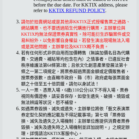
before the due date. For KKTIX address, please
refer to
KKTIX REFUND POLICY
.
請勿於拍賣網站或是其他非KKTIX正式授權售票之通路、
網站購票、也不要透過陌生代購進行購票，主辦單位與
KKTIX均無法保證票券真實性。除可能衍生詐騙案件或交
易糾紛外，以免影響自身權益，若發生演出現場無法入場
或是其他問題，主辦單位及KKTIX概不負責。
若有任何形式非供自用而加價轉售（無論加價名目為代購
費、交通費、補貼等均包含在內）之情事者，已違反社會
秩序維護法第64條第2款；且依文化創意產業發展法第十
條之一第二項規定，將票券超過票面金額或定價販售者，
按票券張數，由直轄市政府、縣（市）政府處每張票面金
額之十倍至五十倍罰鍰，請勿以身試法！
一人一票、憑票入場，6歲(110公分)以下不得入場，票券
視同有價證券，請妥善保存，如發生遺失、破損、燒毀或
無法辨識等狀況，恕不補發。
如遇票券毀損、滅失或遺失，主辦單位將依「藝文表演票
券定型化契約應記載及不得記載事項」第七項「票券毀
損、滅失及遺失之入場機制：主辦單位應提供消費者票券
毀損、滅失及遺失時之入場機制並詳加說明。」之規定辦
理，詳情請洽KKTIX客服中心。