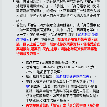
採「實名制認證」，請在購票過程中於票券的「姓名（海
外觀眾寫護照姓名）」、「手機」、「身分證字號（海外
觀眾寫護照號碼）」的欄位中，正確填寫每一張票券入場
人資料，並務必於送出前再次確認票券入場人資料正確無
誤。
若您的「姓名（海外觀眾寫護照姓名）」或「身分證字號
（海外觀眾寫護照號碼）」其中一項之一碼填寫有誤(中
文一字、證件號一碼)，請於規定期間至【
實名制票券修
改申請表
】 進行申請修改，
如兩項必填資料皆有誤、超
過一碼以上或已取票，則無法修改票券資料，僅接受於退
票期限內(購票日3天內)退票，請務必確認資料正確再進
行結帳及取票。
修改方式 (每張票券僅限修改一次 )
收件期間：2024/4/20 (六) 11:00 ~ 2024/4/27 (六)
23:59，逾期將不予受理。
須由購買會員填寫「
實名制票券更正申請表
」 。
申請人請務必於提交表單５個工作天之後至"
訂
單
"頁面的【查看／修改資料】欄位確認資料是否
正確，若與申請修改資料不符或還尚未修正，請務
必來電客服確認。如因資料不符而導致無法入場，
主辦單位及KKTIX概不負責。
再次提醒若您的「姓名」或「身分證字號（海外觀