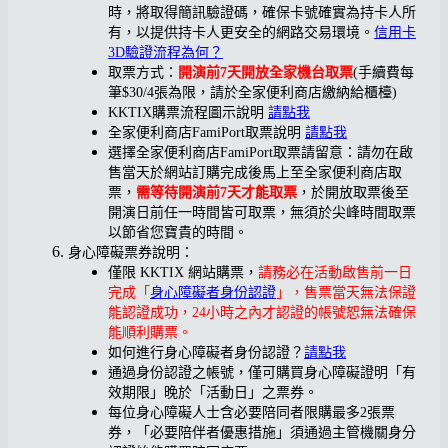
時，將取得簡訊驗證碼，確保卡號確實為持卡人所
有，以提供持卡人更安全的網路交易環境。
信用卡
3D驗證流程為何？
取票方式：
開演前7天開放全家機台取票
(手續費每
筆$30/4張為限，請於全家便利商店繳納給櫃檯)
KKTIX購票流程圖示說明
請點我
全家便利商店FamiPort取票說明
請點我
選擇全家便利商店FamiPort取票請留意：請勿在啟
售當天於網站訂購完成後馬上至全家便利商店取
票，
需等待開演前7天才能取票
，於開放取票後至
開演日前任一時間皆可取票，無須於尖峰時間取票
以節省您寶貴的時間。
身心障礙票券說明：
僅限 KKTIX 網站購票，
請務必在活動啟售前一日
完成「
身心障礙者身份認證
」，售票當天無法保證
能認證成功，24小時之內才認證的帳號恕無法確保
能順利購票。
如何進行身心障礙者身份認證？
請點我
通過身份認證之帳號，僅可購買身心障礙證明「有
效期限」晚於「活動日」之票券。
每位身心障礙人士含必要陪同者限購最多2張票
券，「必要陪伴者優惠措施」須通過主管機關身分