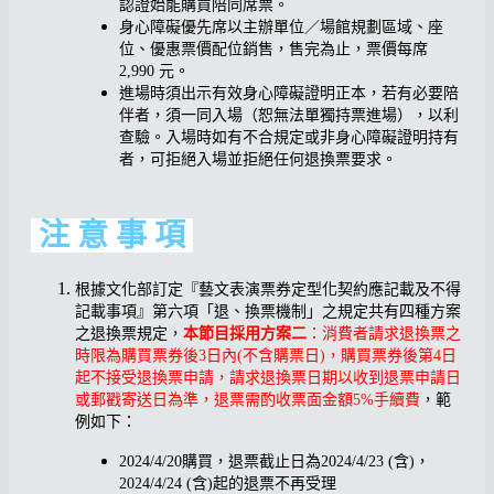
認證始能購買陪同席票。
身心障礙優先席以主辦單位／場館規劃區域、座
位、優惠票價配位銷售，售完為止，票價每席
2,990 元。
進場時須出示有效身心障礙證明正本，若有必要陪
伴者，須一同入場（恕無法單獨持票進場），以利
查驗。入場時如有不合規定或非身心障礙證明持有
者，可拒絕入場並拒絕任何退換票要求。
注 意 事 項
根據文化部訂定『藝文表演票券定型化契約應記載及不得
記載事項』第六項「退、換票機制」之規定共有四種方案
之退換票規定，
本節目採用方案二
：消費者請求退換票之
時限為購買票券後3日內(不含購票日)，購買票券後第4日
起不接受退換票申請，請求退換票日期以收到退票申請日
或郵戳寄送日為準，退票需酌收票面金額5%手續費
，範
例如下：
2024/4/20購買，退票截止日為2024/4/23 (含)，
2024/4/24 (含)起的退票不再受理