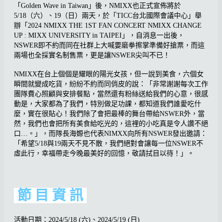
「Golden Wave in Taiwan」後，NMIXX也正式宣佈將於
5/18（六）、19（日）兩天，於「TICC台北國際會議中心」舉
辦「2024 NMIXX THE 1ST FAN CONCERT NMIXX CHANGE
UP : MIXX UNIVERSITY in TAIPEI」，自消息一出後，
NSWER即不約而同在社群上大喊要磨拳擦掌準備好搶票，而這
兩場也全採實名制售票，更是讓NSWER尖叫不已！
NMIXX在台上個個是耀眼的陽光女孩，但一說到美食，六個女
瞬間就變成吃貨，紛紛不約而同俏皮的說：「非常謝謝每次工作
團隊費心照顧與安排餐點，當然還有粉絲送給我們的心意，很感
動是，大家都為了我們，特別做足功課，都知道我們誰愛吃什
麼，實在很貼心！我們除了會把最棒的舞台帶給NSWER外，當
然，我們也會把所有美食給吃光的，這裡的小吃真是令人讚不絕
口…。」，而隊長海嫄也代表NIMXX向所有NSWER發出邀請：
「希望5/18與19兩天不見不散，我們絕對會讓每一位NSWER不
虛此行，幸福帶走今晚最美好的回憶，敬請拭目以待！」。
節 目 資 訊
活動日期：2024/5/18 (六)、2024/5/19 (日)