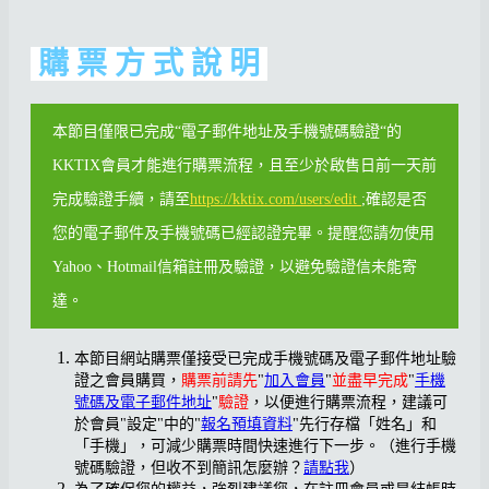
購 票 方 式 說 明
本節目僅限已完成“電子郵件地址及手機號碼驗證“的
KKTIX會員才能進行購票流程，且至少於啟售日前一天前
完成驗證手續，請至
https://kktix.com/users/edit
;確認是否
您的電子郵件及手機號碼已經認證完畢。提醒您請勿使用
Yahoo、Hotmail信箱註冊及驗證，以避免驗證信未能寄
達。
本節目網站購票僅接受已完成手機號碼及電子郵件地址驗
證之會員購買，
購票前請先
"
加入會員
"
並盡早完成
"
手機
號碼及電子郵件地址
"
驗證
，以便進行購票流程，建議可
於會員"設定"中的"
報名預填資料
"先行存檔「姓名」和
「手機」，可減少購票時間快速進行下一步。（進行手機
號碼驗證，但收不到簡訊怎麼辦？
請點我
）